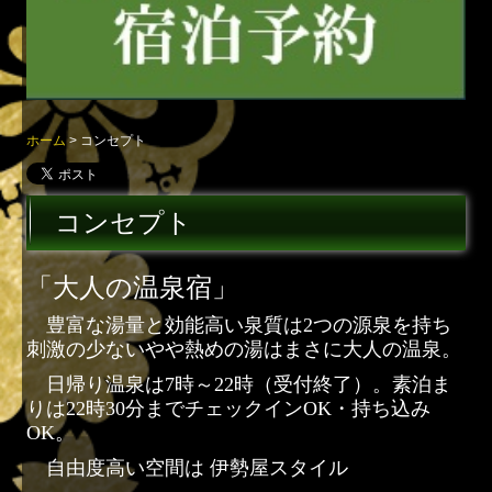
ご予約
お問い合わせ
ホーム
コンセプト
プライバシーポリシー
株式会社 湘南リゾート
コンセプト
「大人の温泉宿」
豊富な湯量と効能高い泉質は2つの源泉を持ち
刺激の少ないやや熱めの湯はまさに大人の温泉。
日帰り温泉は7時～22時（受付終了）。素泊ま
りは
22時30分までチェックインOK・持ち込み
OK。
自由度高い空間は 伊勢屋スタイル