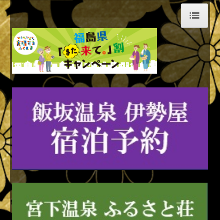
ホーム
伊勢屋
渓泉荘
宮下温泉 ふるさと荘
コンセプト
トピックス
お食事
アクセス
観光案内